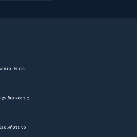
λεπτά. Είστε
χνίδια και τις
Ξεκινήστε να