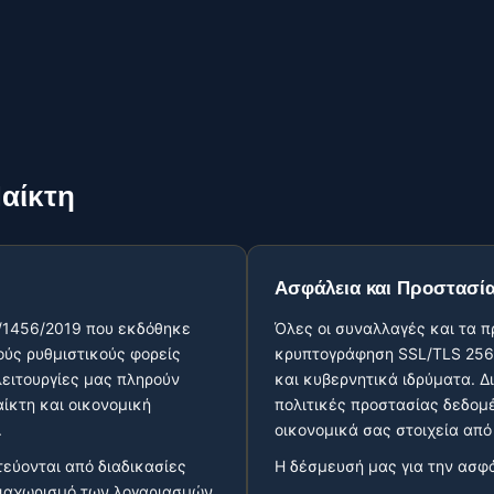
Παίκτη
Ασφάλεια και Προστασί
1/1456/2019 που εκδόθηκε
Όλες οι συναλλαγές και τα π
τούς ρυθμιστικούς φορείς
κρυπτογράφηση SSL/TLS 256-b
 λειτουργίες μας πληρούν
και κυβερνητικά ιδρύματα. 
αίκτη και οικονομική
πολιτικές προστασίας δεδομ
.
οικονομικά σας στοιχεία απ
τεύονται από διαδικασίες
Η δέσμευσή μας για την ασφ
διαχωρισμό των λογαριασμών