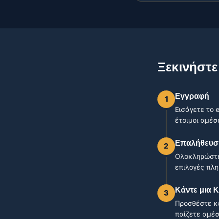
Ξεκινήστε
Εγγραφή
1
Εισάγετε το 
έτοιμοι αμέσ
Επαλήθευσ
2
Ολοκληρώστε 
επιλογές πλ
Κάντε μια 
3
Προσθέστε κε
παίζετε αμέ