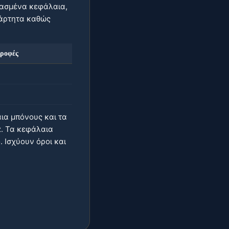
ιασμένα κεφάλαια,
ξάρτητα καθώς
ροφές
ια μπόνους και τα
z. Τα κεφάλαια
 Ισχύουν όροι και