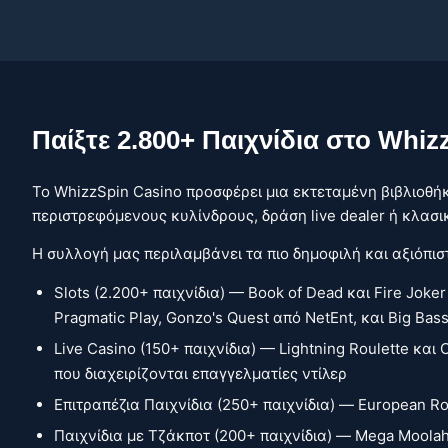
Παίξτε 2.800+ Παιχνίδια στο Whiz
Το WhizzSpin Casino προσφέρει μια εκτεταμένη βιβλιοθήκ
περιστρεφόμενους κυλίνδρους, δράση live dealer ή κλασι
Η συλλογή μας περιλαμβάνει τα πιο δημοφιλή και αξιόπιστ
Slots (2.200+ παιχνίδια) — Book of Dead και Fire Joke
Pragmatic Play, Gonzo's Quest από NetEnt, και Big Bas
Live Casino (150+ παιχνίδια) — Lightning Roulette και 
που διαχειρίζονται επαγγελματίες ντίλερ
Επιτραπέζια Παιχνίδια (250+ παιχνίδια) — European Rou
Παιχνίδια με Τζάκποτ (200+ παιχνίδια) — Mega Moolah