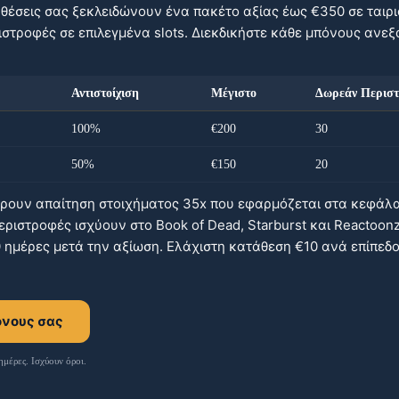
αθέσεις σας ξεκλειδώνουν ένα πακέτο αξίας έως €350 σε ταιρ
στροφές σε επιλεγμένα slots. Διεκδικήστε κάθε μπόνους ανε
Αντιστοίχιση
Μέγιστο
Δωρεάν Περιστ
100%
€200
30
50%
€150
20
ρουν απαίτηση στοιχήματος 35x που εφαρμόζεται στα κεφάλα
εριστροφές ισχύουν στο Book of Dead, Starburst και Reactoon
ημέρες μετά την αξίωση. Ελάχιστη κατάθεση €10 ανά επίπεδο.
όνους σας
ημέρες. Ισχύουν όροι.