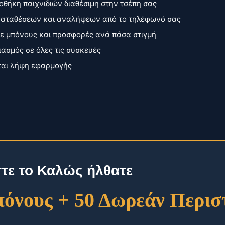
οθήκη παιχνιδιών διαθέσιμη στην τσέπη σας
 καταθέσεων και αναλήψεων από το τηλέφωνό σας
ε μπόνους και προσφορές ανά πάσα στιγμή
ασμός σε όλες τις συσκευές
ται λήψη εφαρμογής
τε το Καλώς ήλθατε
όνους + 50 Δωρεάν Περισ