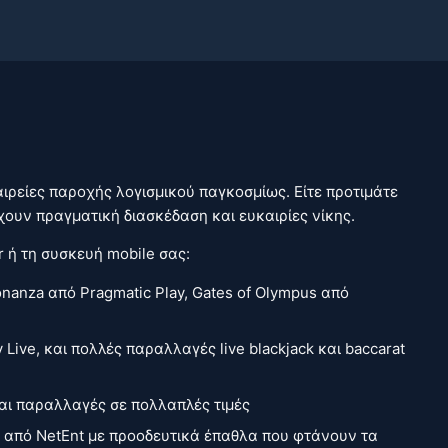
ιρείες παροχής λογισμικού παγκοσμίως. Είτε προτιμάτε
χουν πραγματική διασκέδαση και ευκαιρίες νίκης.
r ή τη συσκευή mobile σας:
Bonanza από Pragmatic Play, Gates of Olympus από
 Live, και πολλές παραλλαγές live blackjack και baccarat
 και παραλλαγές σε πολλαπλές τιμές
ds από NetEnt με προοδευτικά έπαθλα που φτάνουν τα