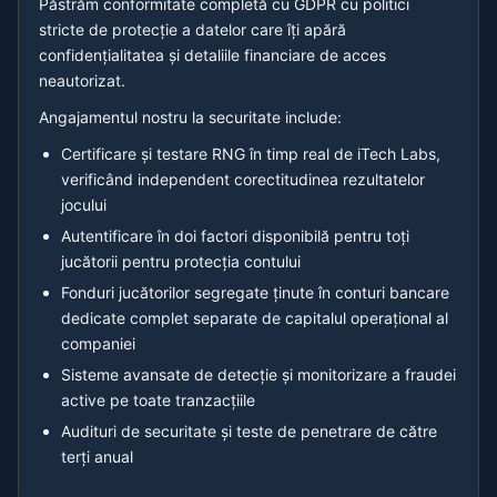
Păstrăm conformitate completă cu GDPR cu politici
stricte de protecție a datelor care îți apără
confidențialitatea și detaliile financiare de acces
neautorizat.
Angajamentul nostru la securitate include:
Certificare și testare RNG în timp real de iTech Labs,
verificând independent corectitudinea rezultatelor
jocului
Autentificare în doi factori disponibilă pentru toți
jucătorii pentru protecția contului
Fonduri jucătorilor segregate ținute în conturi bancare
dedicate complet separate de capitalul operațional al
companiei
Sisteme avansate de detecție și monitorizare a fraudei
active pe toate tranzacțiile
Audituri de securitate și teste de penetrare de către
terți anual