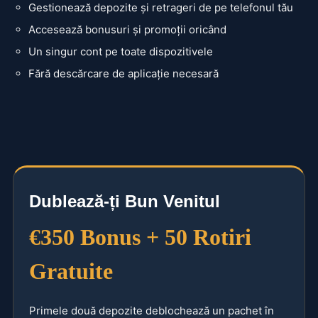
Gestionează depozite și retrageri de pe telefonul tău
Accesează bonusuri și promoții oricând
Un singur cont pe toate dispozitivele
Fără descărcare de aplicație necesară
Dublează-ți Bun Venitul
€350 Bonus + 50 Rotiri
Gratuite
Primele două depozite deblochează un pachet în