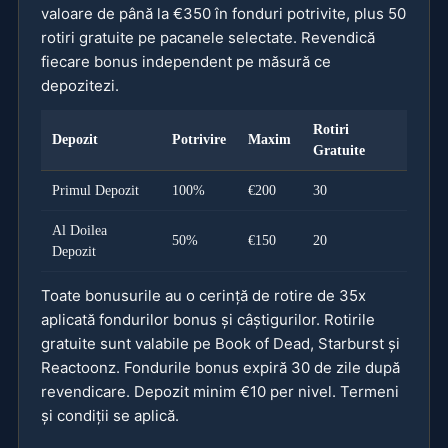
valoare de până la €350 în fonduri potrivite, plus 50
rotiri gratuite pe pacanele selectate. Revendică
fiecare bonus independent pe măsură ce
depozitezi.
Rotiri
Depozit
Potrivire
Maxim
Gratuite
Primul Depozit
100%
€200
30
Al Doilea
50%
€150
20
Depozit
Toate bonusurile au o cerință de rotire de 35x
aplicată fondurilor bonus și câștigurilor. Rotirile
gratuite sunt valabile pe Book of Dead, Starburst și
Reactoonz. Fondurile bonus expiră 30 de zile după
revendicare. Depozit minim €10 per nivel. Termeni
și condiții se aplică.