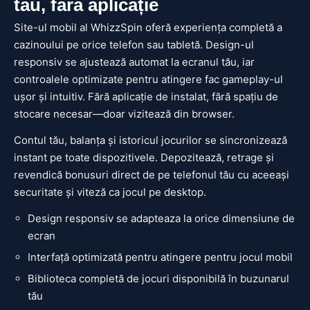
tău, fără aplicație
Site-ul mobil al WhizzSpin oferă experiența completă a
cazinoului pe orice telefon sau tabletă. Design-ul
responsiv se ajustează automat la ecranul tău, iar
controalele optimizate pentru atingere fac gameplay-ul
ușor și intuitiv. Fără aplicație de instalat, fără spațiu de
stocare necesar—doar vizitează din browser.
Contul tău, balanța și istoricul jocurilor se sincronizează
instant pe toate dispozitivele. Depozitează, retrage și
revendică bonusuri direct de pe telefonul tău cu aceeași
securitate și viteză ca jocul pe desktop.
Design responsiv se adapteaza la orice dimensiune de
ecran
Interfață optimizată pentru atingere pentru jocul mobil
Biblioteca completă de jocuri disponibilă în buzunarul
tău