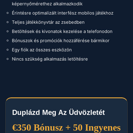
képernyőmérethez alkalmazkodik
Érintésre optimalizált interfész mobilos játékhoz
Teljes játékkönyvtár az zsebedben
Betöltések és kivonatok kezelése a telefonodon
Bónuszok és promóciók hozzáférése bármikor
Egy fiók az összes eszközön
Nincs szükség alkalmazás letöltésre
Duplázd Meg Az Üdvözletét
€350 Bónusz + 50 Ingyenes