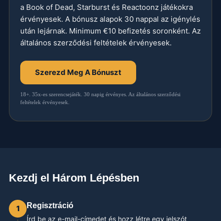
a Book of Dead, Starburst és Reactoonz játékokra
érvényesek. A bónusz alapok 30 nappal az igénylés
után lejárnak. Minimum €10 befizetés soronként. Az
általános szerződési feltételek érvényesek.
Szerezd Meg A Bónuszt
18+. 35x-es szerencsejáték. 30 napig érvényes. Az általános szerződési
feltételek érvényesek.
Kezdj el Három Lépésben
Regisztráció
1
Írd be az e-mail-címedet és hozz létre egy jelszót