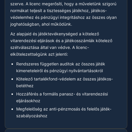
szerve. A licenc megerősíti, hogy a műveletünk szigorú
normákat teljesít a tisztességes játékhoz, játékos-
védelemhez és pénzügyi integritáshoz az összes olyan
joghatóságban, ahol működünk.
Az alapjaid és játéktevékenységed a kötelező
vitarendezési eljárások és a játékosszámlák kötelező
szétválasztása által van védve. A licenc-
elkötelezettségünk azt jelenti:
Rendszeres független auditok az összes játék
kimeneteleiről és pénzügyi nyilvántartásokról
Kötelező tartalékfond-védelem az összes játékos-
betéthez
Hozzáférés a formális panasz- és vitarendezési
eljárásokhoz
Megfelelőség az anti-pénzmosás és felelős játék-
szabályozáshoz