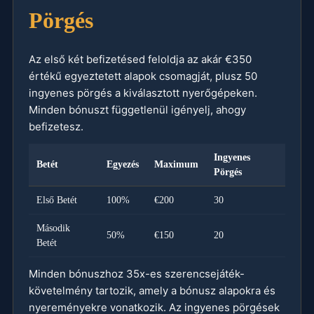
Pörgés
Az első két befizetésed feloldja az akár €350
értékű egyeztetett alapok csomagját, plusz 50
ingyenes pörgés a kiválasztott nyerőgépeken.
Minden bónuszt függetlenül igényelj, ahogy
befizetesz.
Ingyenes
Betét
Egyezés
Maximum
Pörgés
Első Betét
100%
€200
30
Második
50%
€150
20
Betét
Minden bónuszhoz 35x-es szerencsejáték-
követelmény tartozik, amely a bónusz alapokra és
nyereményekre vonatkozik. Az ingyenes pörgések