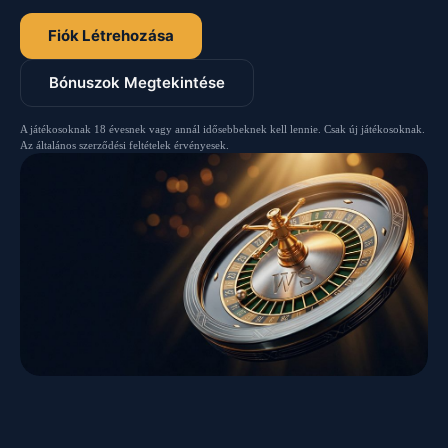
Fiók Létrehozása
Bónuszok Megtekintése
A játékosoknak 18 évesnek vagy annál idősebbeknek kell lennie. Csak új játékosoknak.
Az általános szerződési feltételek érvényesek.