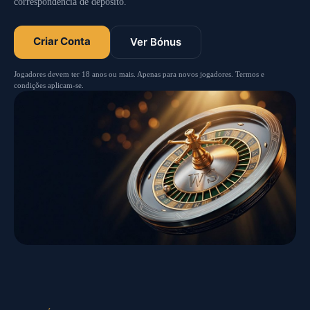
correspondência de depósito.
Criar Conta
Ver Bónus
Jogadores devem ter 18 anos ou mais. Apenas para novos jogadores. Termos e
condições aplicam-se.