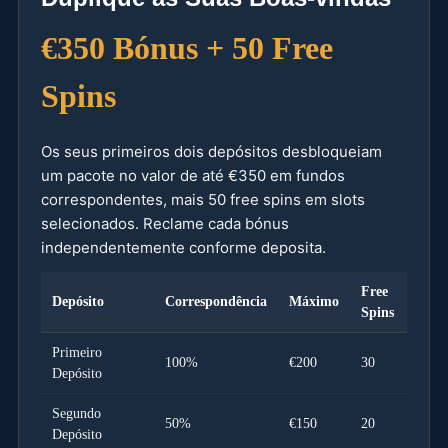
€350 Bónus + 50 Free
Spins
Os seus primeiros dois depósitos desbloqueiam
um pacote no valor de até €350 em fundos
correspondentes, mais 50 free spins em slots
selecionados. Reclame cada bónus
independentemente conforme deposita.
Free
Depósito
Correspondência
Máximo
Spins
Primeiro
100%
€200
30
Depósito
Segundo
50%
€150
20
Depósito