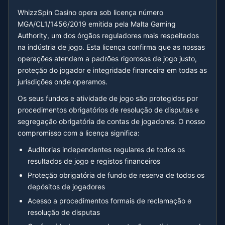
WhizzSpin Casino opera sob licença número
MGA/CL1/1456/2019 emitida pela Malta Gaming
Authority, um dos órgãos reguladores mais respeitados
na indústria de jogo. Esta licença confirma que as nossas
operações atendem a padrões rigorosos de jogo justo,
proteção do jogador e integridade financeira em todas as
jurisdições onde operamos.
Os seus fundos e atividade de jogo são protegidos por
procedimentos obrigatórios de resolução de disputas e
segregação obrigatória de contas de jogadores. O nosso
compromisso com a licença significa:
Auditorias independentes regulares de todos os
resultados de jogo e registos financeiros
Proteção obrigatória de fundo de reserva de todos os
depósitos de jogadores
Acesso a procedimentos formais de reclamação e
resolução de disputas