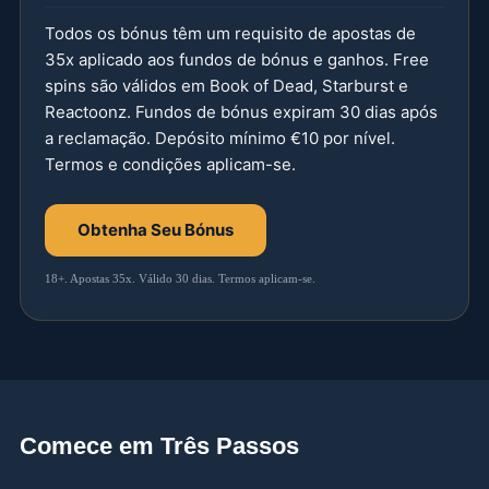
Todos os bónus têm um requisito de apostas de
35x aplicado aos fundos de bónus e ganhos. Free
spins são válidos em Book of Dead, Starburst e
Reactoonz. Fundos de bónus expiram 30 dias após
a reclamação. Depósito mínimo €10 por nível.
Termos e condições aplicam-se.
Obtenha Seu Bónus
18+. Apostas 35x. Válido 30 dias. Termos aplicam-se.
Comece em Três Passos