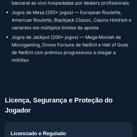
baccarat ao vivo hospedadas por dealers profissionais
Jogos de Mesa (250+ jogos) — European Roulette,
American Roulette, Blackjack Classic, Casino Hold'em e
variantes em múltiplos limites de aposta
Jogos de Jackpot (200+ jogos) — Mega Moolah de
Microgaming, Divine Fortune de NetEnt e Hall of Gods
de NetEnt com prémios progressivos a chegar a
milhões
Licença, Segurança e Proteção do
Jogador
Licenciado e Regulado