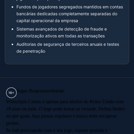
Fundos de jogadores segregados mantidos em contas
bancárias dedicadas completamente separadas do
capital operacional da empresa
Sistemas avançados de detecção de fraude e
monitorização ativos em todas as transações
Auditorias de segurança de terceiros anuais e testes
de penetração
Jogue Responsavelmente
18+
WhizzSpin Casino é apenas para adultos do Reino Unido com
18 anos ou mais. O jogo pode tornar-se viciante. Defina limites
no que gasta, faça pausas regulares e nunca tente recuperar
perdas.
Se está preocupado com o seu jogo, suporte gratuito e