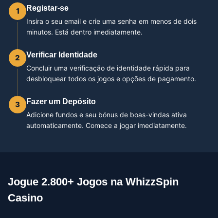
Registar-se
1
Insira o seu email e crie uma senha em menos de dois
minutos. Está dentro imediatamente.
Verificar Identidade
2
Concluir uma verificação de identidade rápida para
desbloquear todos os jogos e opções de pagamento.
Fazer um Depósito
3
Adicione fundos e seu bónus de boas-vindas ativa
automaticamente. Comece a jogar imediatamente.
Jogue 2.800+ Jogos na WhizzSpin
Casino